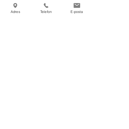
hizmetimiz için bize ulaşın: 
info@emekajans.com
Adres
Telefon
E-posta
Son Yazılar
Hepsini Gör