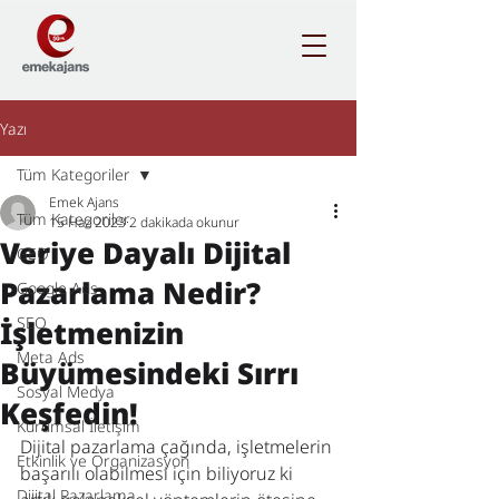
Yazı
Tüm Kategoriler
Emek Ajans
Tüm Kategoriler
15 Haz 2023
2 dakikada okunur
Veriye Dayalı Dijital
GEO
Pazarlama Nedir?
Google Ads
SEO
İşletmenizin
Meta Ads
Büyümesindeki Sırrı
Sosyal Medya
Keşfedin!
Kurumsal İletişim
Dijital pazarlama çağında, işletmelerin 
Etkinlik ve Organizasyon
başarılı olabilmesi için biliyoruz ki 
Dijital Pazarlama