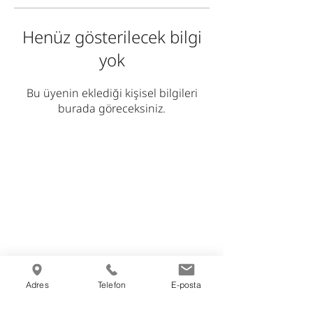
Henüz gösterilecek bilgi
yok
Bu üyenin eklediği kişisel bilgileri
burada göreceksiniz.
Bizi sosyal medya
hesaplarımızdan takip edin.
K.V.K.K. Aydınlatma Metni
Adres
Telefon
E-posta
Çerez Politikası