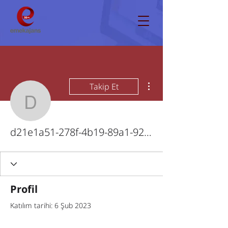
Diğer Eylemler
Takip Et
d21e1a51-278f-4b19-8
d21e1a51-278f-4b19-89a1-922571b02337
Profil
Katılım tarihi: 6 Şub 2023